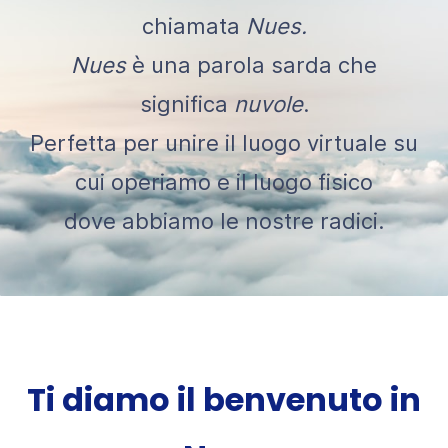
chiamata
Nues.
Nues
è una parola sarda che
significa
nuvole
.
Perfetta per unire il luogo virtuale su
cui operiamo e il luogo fisico
dove abbiamo le nostre radici.
​​Ti diamo il benvenuto in